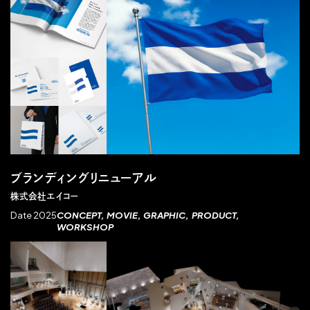
WEB・APP
MOVIE
GRAPHIC
PRODUCT
WORKSHOP
ブランディングリニューアル
EXHIBITION
株式会社エイコー
Date 2025
CONCEPT
MOVIE
GRAPHIC
PRODUCT
WORKSHOP
EVENT