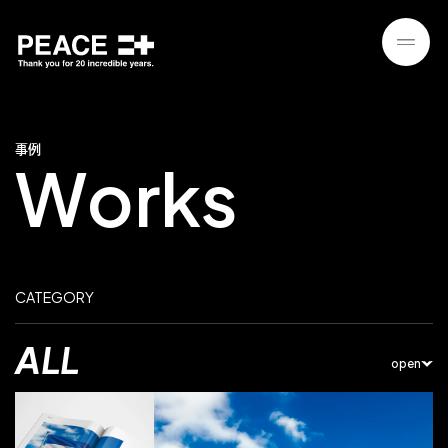
事
例
W
o
r
k
s
CATEGORY
ALL
open
CONCEPT