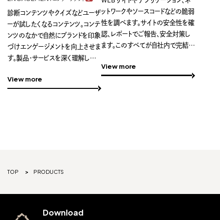
ットワークやソースコードなどの脆弱
診断コンテンツやクイズなどユーザ
性を調べます。サイトの安全性を確
ーが試したくなるコンテンツ。コンテ
認、レポートでご報告、安全対策し
ンツのなかで自然にブランドを印象
ます。このすべてが自社内で完結す
づけエンゲージメントを向上させま
るため、柔軟に対応が可能です。あ
す。製品・サービスを深く理解した
View more
なたのWEBサイトは、本当に安全
上で、訴求力のあるデザインに落と
View more
ですか？
し込み、継続的に使われるコンテン
ツを提供します。
TOP
PRODUCTS
Download