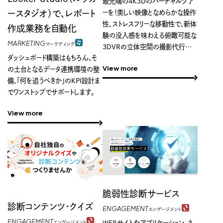
最先端の4K3Dのバーチャルツア
ースタジオ）で、レポート
ーを！美しい映像となめらかな操作
性、ストレスフリーな移動性で、新体
作成業務を自動化
験の没入感を味わえる俯瞰可能な
MARKETING
マーケティング
3DVRの立体空間の撮影代行〜
ダッシュボード構築はもちろん、そ
編集までを一括してご依頼いただ
View more
の土台となるデータ連携環境の整
けます。
備、「何を追うべきか」のKPI設計ま
でワンストップでサポートします。
View more
脆弱性診断サービス
診断コンテンツ・クイズ
ENGAGEMENT
エンゲージメント
ENGAGEMENT
WEBサイトやアプリケーション、ネ
エンゲージメント