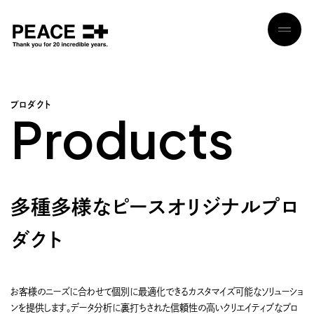
プ
ロ
ダ
ク
ト
P
r
o
d
u
c
t
s
多種多様なピースオリジナルプロ
ダクト
お客様のニーズに合わせて個別に最適化できるカスタマイズ可能なソリューショ
ンを提供します。データ分析に裏打ちされた信頼性の高いクリエイティブなプロ