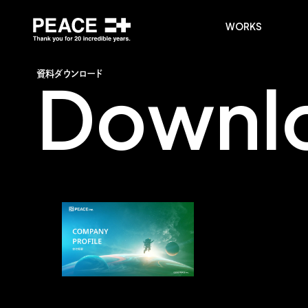
WORKS
D
o
w
n
l
資
料
ダ
ウ
ン
ロ
ー
ド