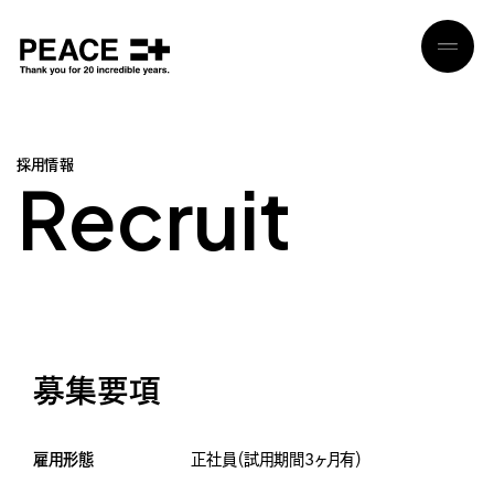
採
用
情
報
R
e
c
r
u
i
t
募集要項
雇用形態
正社員（試用期間3ヶ月有）