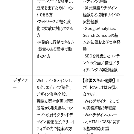
・チームワークを尊重し、
ルティング経験
成果を出すためにコミッ
・開発経験やデザイン
トできる方
経験など、制作サイドの
・フットワークが軽く、変
実務経験
化に柔軟に対応できる
・GoogleAnalytics、
方
SearchConsoleの基
・自発的に行動できる方
本的知識および実務経
・裁量のある環境で働
験
きたい方
・SEOを意識したコンテ
ンツの企画／構成／ラ
イティングの実務経験
デザイナ
Webサイトをメインとし
【必須スキル・経験】
※
ー
たクリエイティブ制作、
ポートフォリオは必須と
デザイン業務全般。
なります。
戦略立案や企画、提案
・Webデザイナーとして
段階から取り組み、コン
の実務経験3年程度
セプト設計やグランドデ
・Webデザインのルー
ザイン開発など、クリエイ
ル、HTML・CSSに関す
ティブの力で提案の方
る基本的な知識