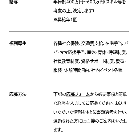
給与
年俸制400万円〜600万円（スキル等を
考慮の上、決定します）
※昇給年1回
福利厚生
各種社会保険、交通費支給、在宅手当、パ
パ・ママ応援手当、産休・育休・時短制度、
社員教育制度、資格サポート制度、髪型・
服装・休憩時間自由、社内イベント各種
応募方法
下記の
応募フォーム
から必要事項と簡単
な経歴を入力してご応募ください。お送り
いただいた情報をもとに書類選考を行い、
通過された方には面接のご案内をいたし
ます。