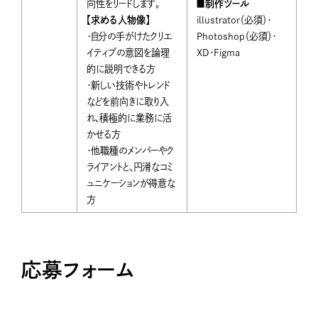
向性をリードします。
■制作ツール
【求める人物像】
illustrator（必須）・
・自分の手がけたクリエ
Photoshop（必須）・
イティブの意図を論理
XD・Figma
的に説明できる方
・新しい技術やトレンド
などを前向きに取り入
れ、積極的に業務に活
かせる方
・他職種のメンバーやク
ライアントと、円滑なコミ
ュニケーションが得意な
方
応募フォーム