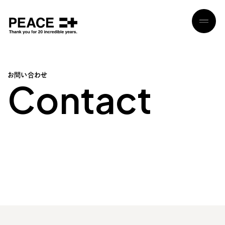
お
問
い
合
わ
せ
C
o
n
t
a
c
t