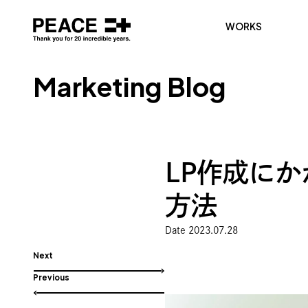
WORKS
M
a
r
k
e
t
i
n
g
B
l
o
g
LP作成に
方法
Date 2023.07.28
Next
Previous