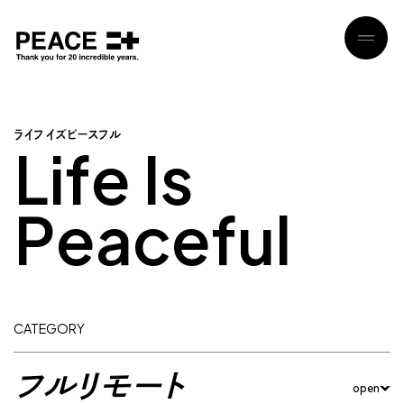
ラ
イ
フ
イ
ズ
ピ
ー
ス
フ
ル
L
i
f
e
I
s
P
e
a
c
e
f
u
l
CATEGORY
フルリモート
open