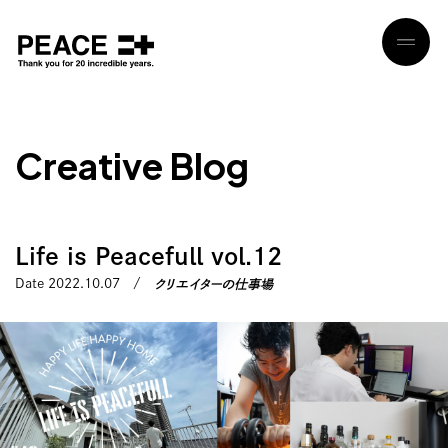
C
r
e
a
t
i
v
e
B
l
o
g
Life is Peacefull vol.12
クリエイターの仕事場
Date 2022.10.07