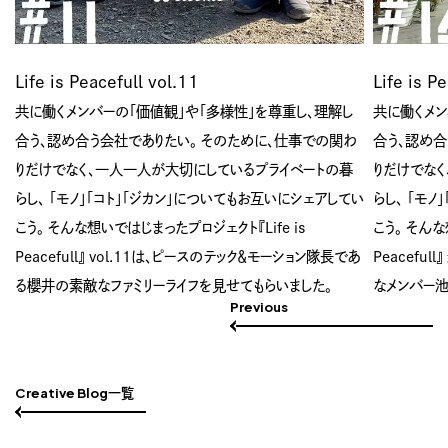
Life is Peacefull vol.11
Life is P
共に働くメンバーの「価値観」や「多様性」を尊重し、理解し
共に働くメン
合う、認め合う会社でありたい。 そのために、仕事での関わ
合う、認め合
りだけでなく、一人一人が大切にしているプライベートの暮
りだけでな
い
らし、 「モノ」「コト」「ジカン」についてもお互いにシェアしてい
らし、 「モ
こう。 そんな想いではじまったプロジェクト『Life is
こう。 そんな
う
Peacefull』 vol.11は、ピースのテック＆モーション隊長であ
Peacefu
る櫻井の素敵なファミリーライフを見せてもらいました。
なメンバー池
Previous
Creative Blog一覧