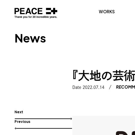
WORKS
N
e
w
s
『大地の芸術
RECOMM
Date 2022.07.14
Next
Previous