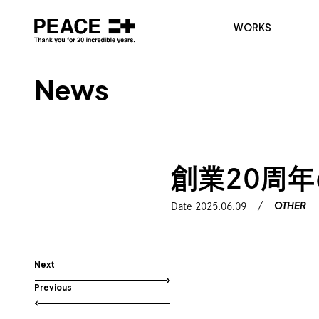
WORKS
N
e
w
s
創業20周
OTHER
Date 2025.06.09
Next
Previous